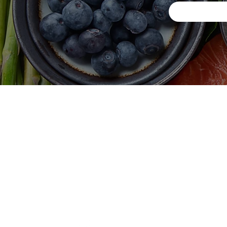
DISTRIBUCIONES ZUBIETA
M
In
¿Necesitas ayuda?
Of
Visita
Atención al Cliente
para ayuda
A
o llámanos al
A
+57 3107825854
D
Cr