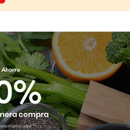
y Ahorra
20%
imera compra
 electrónico aquí