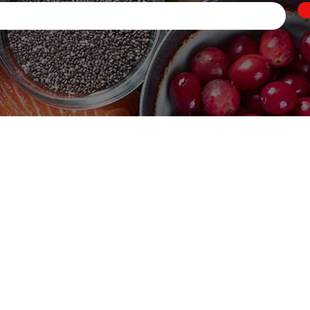
enú
icio
ertas
limentos
seo
esechables
istaleria