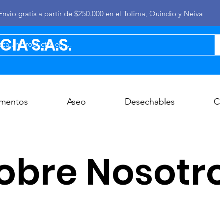
Envío gratis a partir de $250.000 en el Tolima, Quindío y Neiva
IA S.A.S.
imentos
Aseo
Desechables
C
obre Nosotr