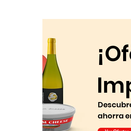
¡Of
Imp
Descubre
ahorra e