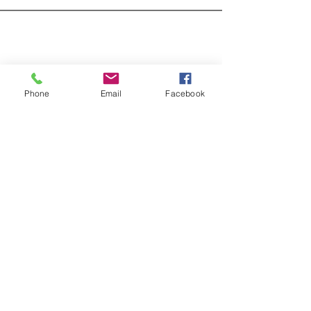
DISTRIBUCIONES
ZUBIETA
Phone
Email
Facebook
¿Necesitas ayuda?
Visita
Atención al Cliente
para
ayuda o llámanos al
+57 3107825854
Envío y devoluciones
Términos y condiciones