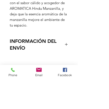
con el sabor cálido y acogedor de
AROMATICA Hindu Manzanilla, y
deja que la esencia aromática de la
manzanilla mejore el ambiente de
tu espacio.
INFORMACIÓN DEL
ENVÍO
Entregamos los productos en la
puerta de su negocio, en un tiempo
estimado de 1 a dos dias habiles, ya
que contamos con vehiculos
DISTRIBUCIONES
Phone
Email
Facebook
propropios, el envio es Gratuito a
ZUBIETA
partir de $150.000 a el Quindio,
Tolima y Neiva.
¿Necesitas ayuda?
Visita
Atención al Cliente
para