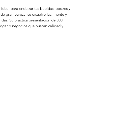
de $150.000.
 ideal para endulzar tus bebidas, postres y
 de gran pureza, se disuelve fácilmente y
midas. Su práctica presentación de 500
hogar o negocios que buscan calidad y
enú
icio
ertas
limentos
seo
esechables