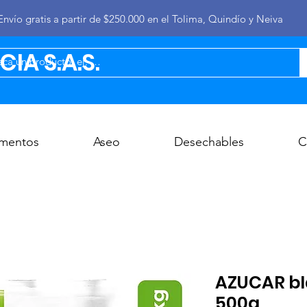
Envío gratis a partir de $250.000 en el Tolima, Quindío y Neiva
IA S.A.S.
imentos
Aseo
Desechables
C
AZUCAR bl
500g