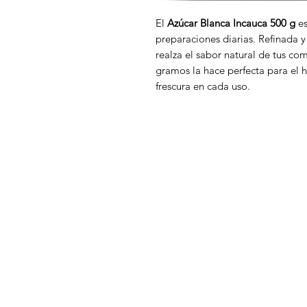
El
Azúcar Blanca Incauca 500 g
es
preparaciones diarias. Refinada y
realza el sabor natural de tus co
gramos la hace perfecta para el 
frescura en cada uso.
DISTRIBUCIONES ZUBIETA
M
In
¿Necesitas ayuda?
Of
Visita
Atención al Cliente
para ayuda
A
o llámanos al
A
+57 3107825854
D