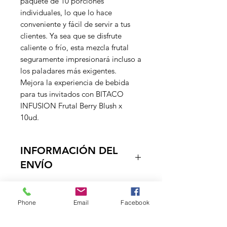
paquete de 10 porciones
individuales, lo que lo hace
conveniente y fácil de servir a tus
clientes. Ya sea que se disfrute
caliente o frío, esta mezcla frutal
seguramente impresionará incluso a
los paladares más exigentes.
Mejora la experiencia de bebida
para tus invitados con BITACO
INFUSION Frutal Berry Blush x
10ud.
INFORMACIÓN DEL
ENVÍO
Entregamos los productos en la
puerta de su negocio, en un tiempo
Phone
Email
Facebook
estimado de 1 a dos dias habiles, ya
que contamos con vehiculos
DISTRIBUCIONES