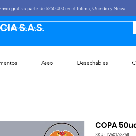
Envío gratis a partir de $250.000 en el Tolima, Quindío y Neiva
IA S.A.S.
imentos
Aseo
Desechables
C
COPA 50ud
SKU: TV601A3Z58