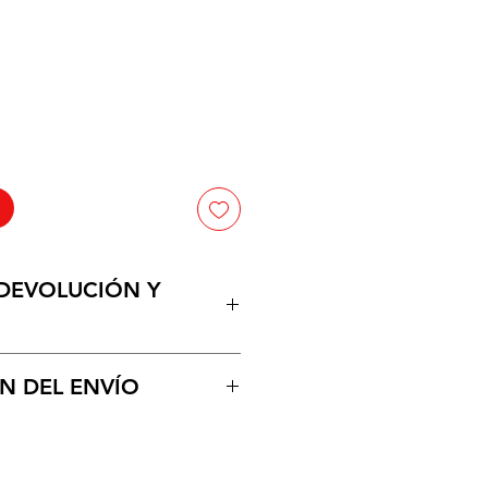
cio
 DEVOLUCIÓN Y
n de mercancia por averia entes
N DEL ENVÍO
uctos en la puerta de su
po estimado de 1 a 2 dias
tamos con vehiculos propropios,