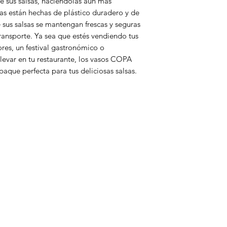
de sus salsas, haciéndolas aún más
el envio es Gratuito
pas están hechas de plástico duradero y de
Quindio, Tolima y 
e sus salsas se mantengan frescas y seguras
ransporte. Ya sea que estés vendiendo tus
res, un festival gastronómico o
levar en tu restaurante, los vasos COPA
aque perfecta para tus deliciosas salsas.
enú
icio
ertas
limentos
seo
esechables