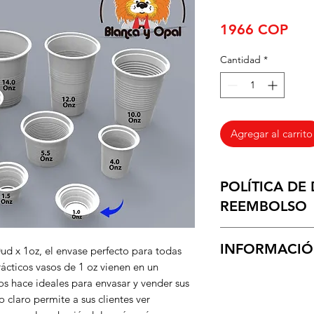
Pre
1966 COP
Cantidad
*
Agregar al carrito
POLÍTICA DE
REEMBOLSO
Recibimos devolucio
INFORMACIÓ
de 30 dias.
d x 1oz, el envase perfecto para todas
rácticos vasos de 1 oz vienen en un
Entregamos los prod
os hace ideales para envasar y vender sus
negocio, en un tiem
o claro permite a sus clientes ver
habiles, ya que con