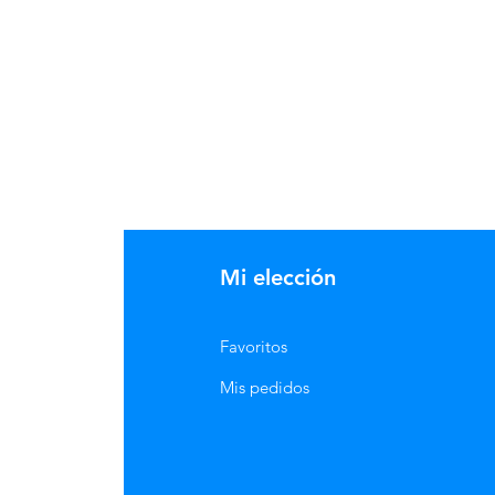
 a partir de $150.000 a el
Neiva.
Mi elección
Favoritos
Mis pedidos