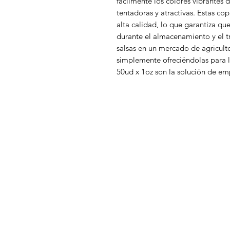
fácilmente los colores vibrantes 
tentadoras y atractivas. Estas co
alta calidad, lo que garantiza qu
durante el almacenamiento y el t
salsas en un mercado de agriculto
simplemente ofreciéndolas para l
50ud x 1oz son la solución de emp
DISTRIBUCIONES ZUBIETA
M
In
¿Necesitas ayuda?
Of
Visita
Atención al Cliente
para ayuda
A
o llámanos al
A
+57 3107825854
D