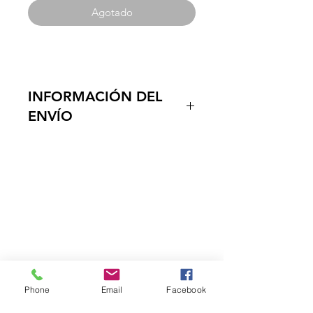
Agotado
INFORMACIÓN DEL
ENVÍO
Entregamos los productos en la
puerta de su negocio, en un tiempo
estimado de 1 a dos dias habiles, ya
que contamos con vehiculos
DISTRIBUCIONES
propropios, el envio es Gratuito a
ZUBIETA
partir de $150.000 a el Quindio,
Tolima y Neiva.
¿Necesitas ayuda?
Visita
Atención al Cliente
para
Phone
Email
Facebook
ayuda o llámanos al