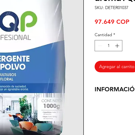
SKU: DETER01037
Pr
97.649 COP
Cantidad
*
Agregar al carrito
INFORMACIÓ
Entregamos los prod
negocio, en un tiem
habiles, ya que con
el envio es Gratuito
Quindio, Tolima y 