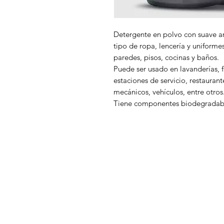
Detergente en polvo con suave ar
tipo de ropa, lencería y uniforme
paredes, pisos, cocinas y baños.
Puede ser usado en lavanderías, f
estaciones de servicio, restaurant
mecánicos, vehículos, entre otros
Tiene componentes biodegradables
DISTRIBUCIONES ZUBIETA
M
In
¿Necesitas ayuda?
Of
Visita
Atención al Cliente
para ayuda
A
o llámanos al