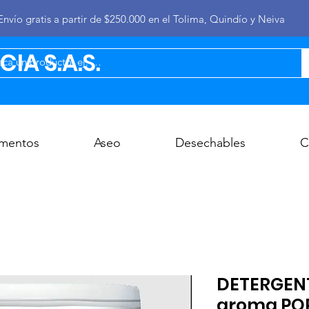
Envío gratis a partir de $250.000 en el Tolima, Quindío y Neiva
IA S.A.S.
imentos
Aseo
Desechables
C
DETERGEN
aroma PQP