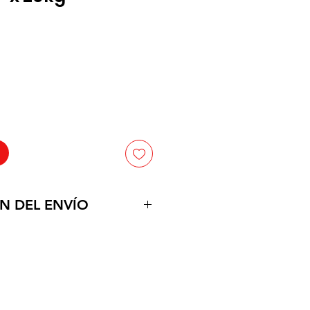
ecio
N DEL ENVÍO
uctos en la puerta de su
po estimado de 1 a dos dias
tamos con vehiculos propropios,
 a partir de $150.000 a el
Neiva.