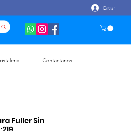
Entrar
ristaleria
Contactanos
a Fuller Sin
:219