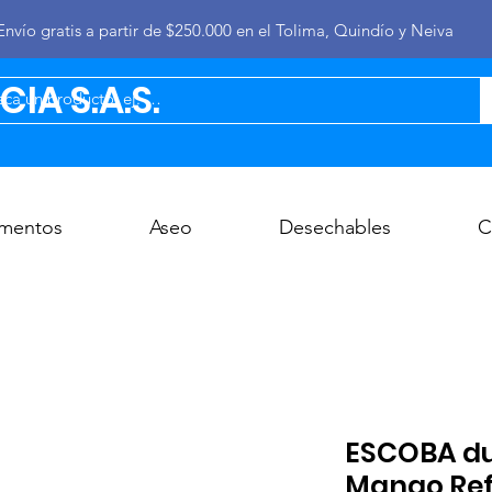
Envío gratis a partir de $250.000 en el Tolima, Quindío y Neiva
IA S.A.S.
imentos
Aseo
Desechables
C
ESCOBA dur
Mango Ref