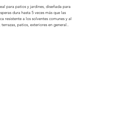
de $150.000.
deal para patios y jardines, diseñada para
 ásperas dura hasta 5 veces más que las
ca resistente a los solventes comunes y al
terrazas, patios, exteriores en general..
enú
icio
ertas
limentos
seo
esechables
istaleria