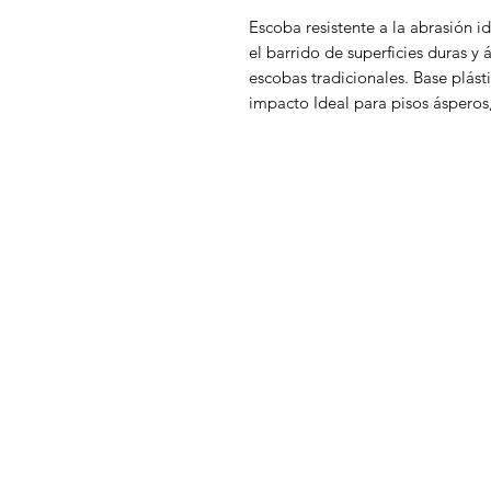
Escoba resistente a la abrasión i
el barrido de superficies duras y
escobas tradicionales. Base plásti
impacto Ideal para pisos ásperos, 
DISTRIBUCIONES ZUBIETA
M
In
¿Necesitas ayuda?
Of
Visita
Atención al Cliente
para ayuda
A
o llámanos al
A
+57 3107825854
D
Cr