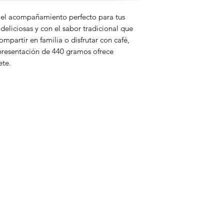
el acompañamiento perfecto para tus
eliciosas y con el sabor tradicional que
ompartir en familia o disfrutar con café,
presentación de 440 gramos ofrece
ete.
enú
icio
ertas
limentos
seo
esechables