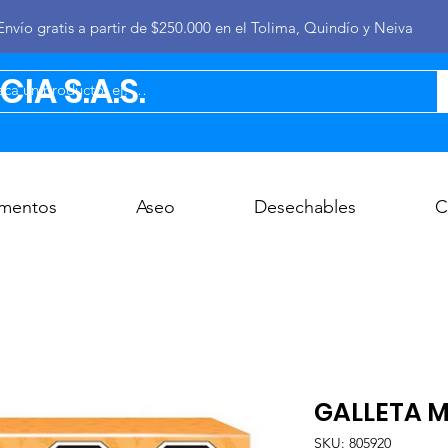
Envío gratis a partir de $250.000 en el Tolima, Quindío y Neiva
IA S.A.S.
imentos
Aseo
Desechables
C
GALLETA M
SKU: 805920