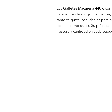
Las
Galletas Macarena 440 g
son 
momentos de antojo. Crujientes, d
tanto te gusta, son ideales para c
leche o como snack. Su práctica 
frescura y cantidad en cada paqu
DISTRIBUCIONES ZUBIETA
M
In
¿Necesitas ayuda?
Of
Visita
Atención al Cliente
para ayuda
A
o llámanos al
A
+57 3107825854
D