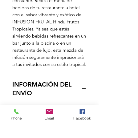
constante. Realza el menú de
bebidas de tu restaurante u hotel
con el sabor vibrante y exótico de
INFUSION FRUTAL Hindu Frutos
Tropicales. Ya sea que estés
sirviendo bebidas refrescantes en un
bar junto a la piscina o en un
restaurante de lujo, esta mezcla de
infusión seguramente impresionará
a tus invitados con su estilo tropical.
INFORMACIÓN DEL
ENVÍO
Entregamos los productos en la
puerta de su negocio, en un tiempo
Phone
Email
Facebook
estimado de 1 a dos dias habiles, ya
que contamos con vehiculos
DISTRIBUCIONES
propropios, el envio es Gratuito a