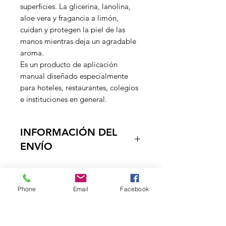
superficies. La glicerina, lanolina,
aloe vera y fragancia a limón,
cuidan y protegen la piel de las
manos mientras deja un agradable
aroma.
Es un producto de aplicación
manual diseñado especialmente
para hoteles, restaurantes, colegios
e instituciones en general.
INFORMACIÓN DEL
ENVÍO
Entregamos los productos en la
puerta de su negocio, en un tiempo
estimado de 1 a dos dias habiles, ya
Phone
Email
Facebook
que contamos con vehiculos
DISTRIBUCIONES
propropios, el envio es Gratuito a
ZUBIETA
partir de $150.000 a el Quindio,