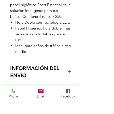
papel higiénico Scott Essential es la
solucion inteligente para tus
baños. Contiene 4 rollos x 250m
Hoja Doble con Tecnología LDC
Papel Higiénico hoja doble, más
seguros y confortables para el
uso
Ideal para baños de tráfico alto y
medio
INFORMACIÓN DEL
ENVÍO
Entregamos los productos en la
puerta de su negocio, en un tiempo
Phone
Email
Facebook
estimado de 1 a dos dias habiles, ya
que contamos con vehiculos
DISTRIBUCIONES
propropios, el envio es Gratuito a
partir de $150.000 a el Quindio,