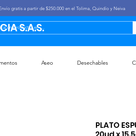
Envío gratis a partir de $250.000 en el Tolima, Quindío y Neiva
IA S.A.S.
imentos
Aseo
Desechables
C
PLATO ES
20ud x 15