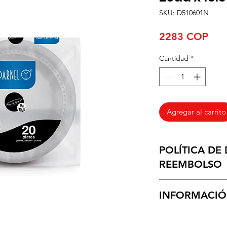
SKU: D510601N
Pre
2283 COP
Cantidad
*
Agregar al carrito
POLÍTICA DE
REEMBOLSO
Recibimos devolucio
INFORMACIÓ
de 30 dias.
Entregamos los prod
negocio, en un tiem