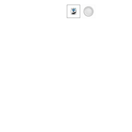
DISTRIBUCIONES ZUBIETA
M
In
¿Necesitas ayuda?
Of
Visita
Atención al Cliente
para ayuda
A
o llámanos al
A
+57 3107825854
D
Cr