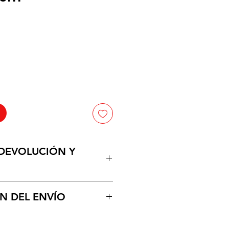
cio
 DEVOLUCIÓN Y
n de mercancia por averia entes
N DEL ENVÍO
uctos en la puerta de su
po estimado de 1 a 2 dias