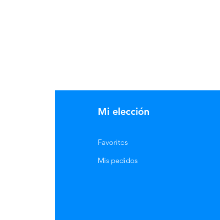
 el Quindío una vez a la semana,
ima dos veces por semana y Neiva
. El envió es Gratuito a partir
Mi elección
Favoritos
Mis pedidos