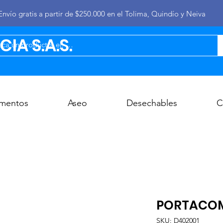
Envío gratis a partir de $250.000 en el Tolima, Quindío y Neiva
IA S.A.S.
imentos
Aseo
Desechables
C
PORTACOMI
SKU: D402001