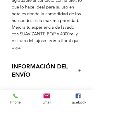
agradable al contacto con la piel, lo
que lo hace ideal para su uso en
hoteles donde la comodidad de los
huéspedes es la máxima prioridad.
Mejora tu experiencia de lavado
con SUAVIZANTE PQP x 4000ml y
disfruta del lujoso aroma floral que
deja.
INFORMACIÓN DEL
ENVÍO
Entregamos los productos en la
puerta de su negocio, en un tiempo
estimado de 1 a dos dias habiles, ya
Phone
Email
Facebook
que contamos con vehiculos
DISTRIBUCIONES
propropios, el envio es Gratuito a
ZUBIETA
partir de $150.000 a el Quindio,
Tolima y Neiva.