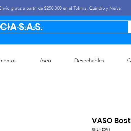
Envío gratis a partir de $250.000 en el Tolima, Quindío y Neiva
IA S.A.S.
imentos
Aseo
Desechables
C
VASO Bosto
SKU: 0391