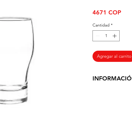
Pre
4671 COP
Cantidad
*
Agregar al carrito
INFORMACIÓ
Entregamos los prod
negocio, en un tiem
habiles, ya que con
el envio es Gratuito
Quindio, Tolima y 