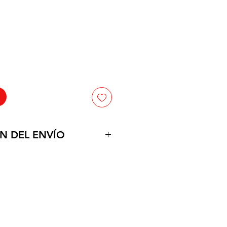
cio
N DEL ENVÍO
uctos en la puerta de su
po estimado de 1 a dos dias
tamos con vehiculos propropios,
 a partir de $150.000 a el
Neiva.