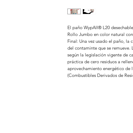
El paño WypAll® L20 desechable
Rollo Jumbo en color natural con
Final: Una vez usado el paño, la 
del contaminte que se remueve. La
según la legislación vigente de 
práctica de cero residuos a rellen
aprovechamiento energético de 
(Combustibles Derivados de Resid
DISTRIBUCIONES ZUBIETA
M
In
¿Necesitas ayuda?
Of