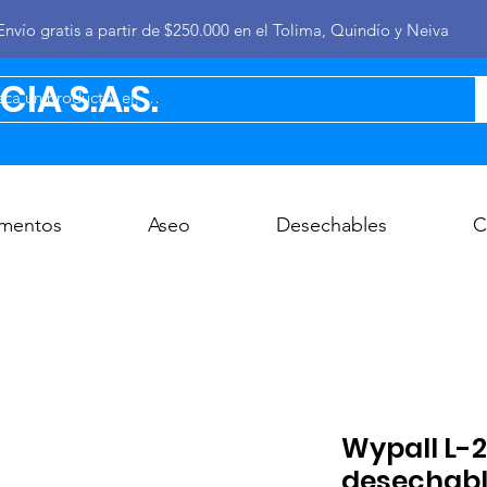
Envío gratis a partir de $250.000 en el Tolima, Quindío y Neiva
IA S.A.S.
imentos
Aseo
Desechables
C
Wypall L-2
desechabl