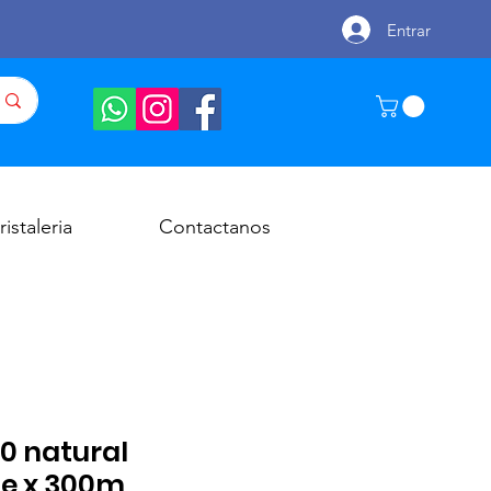
Entrar
ristaleria
Contactanos
0 natural
e x 300m