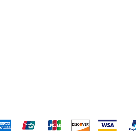
limentos
seo
esechables
istaleria
ontactanos
o y devoluciones
Términos y condiciones
Métodos de pa
Aceptamos los siguientes métodos de pago