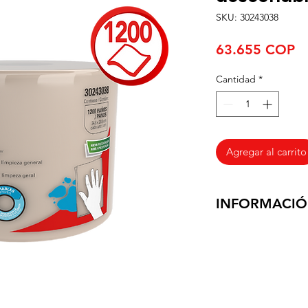
SKU: 30243038
Pr
63.655 COP
Cantidad
*
Agregar al carrito
INFORMACIÓ
Entregamos los prod
negocio, en un tiem
habiles, ya que con
el envio es Gratuito
Quindio, Tolima y 