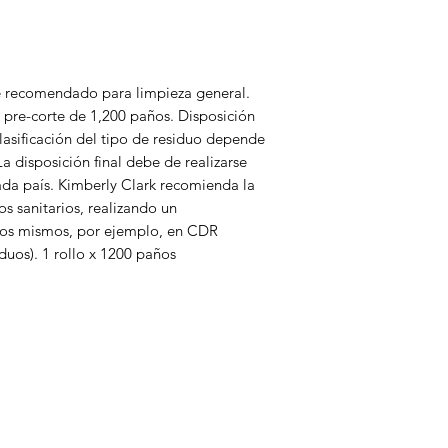
 recomendado para limpieza general.
 pre-corte de 1,200 paños. Disposición
clasificación del tipo de residuo depende
 disposición final debe de realizarse
cada país. Kimberly Clark recomienda la
os sanitarios, realizando un
los mismos, por ejemplo, en CDR
uos). 1 rollo x 1200 paños
enú
icio
ertas