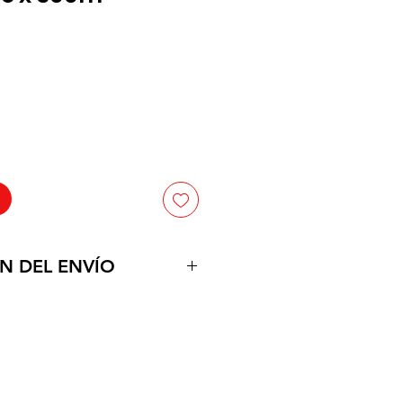
ecio
N DEL ENVÍO
uctos en la puerta de su
po estimado de 1 a dos dias
tamos con vehiculos propropios,
 a partir de $150.000 a el
Neiva.