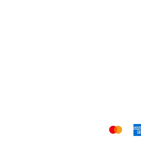
Visita
Atención al Cliente
para ayuda
A
o llámanos al
A
+57 3107825854
D
Cr
C
Enví