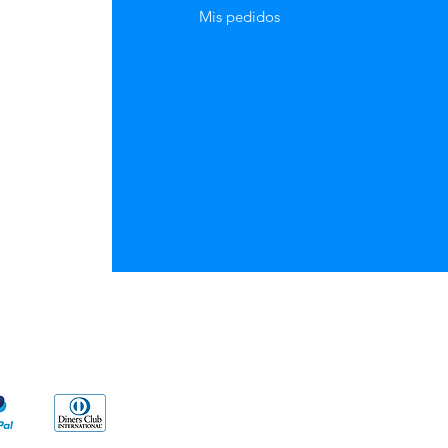
Mis pedidos
go