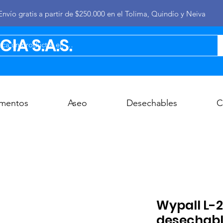
Envío gratis a partir de $250.000 en el Tolima, Quindío y Neiva
IA S.A.S.
imentos
Aseo
Desechables
C
Wypall L-2
desechabl