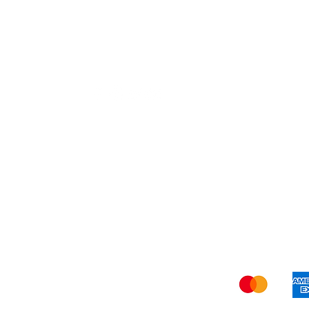
Visita
Atención al Cliente
para ayuda
A
o llámanos al
A
+57 3107825854
D
Cr
C
Enví