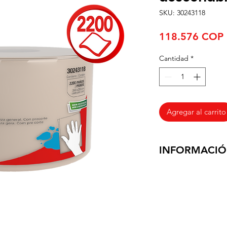
SKU: 30243118
118.576 COP
Cantidad
*
Agregar al carrito
INFORMACIÓ
Entregamos los prod
negocio, en un tiem
habiles, ya que con
el envio es Gratuito
Quindio, Tolima y 