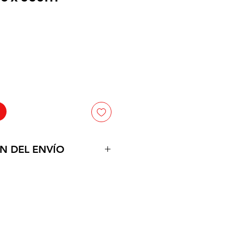
Precio
N DEL ENVÍO
uctos en la puerta de su
po estimado de 1 a dos dias
tamos con vehiculos propropios,
 a partir de $150.000 a el
Neiva.