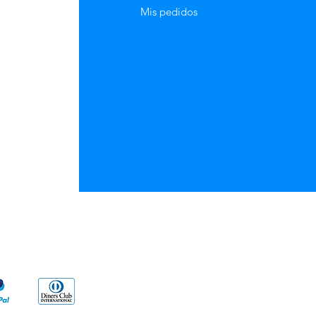
Mis pedidos
go