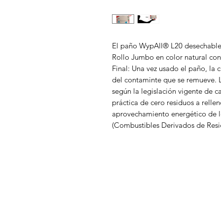
El paño WypAll® L20 desechable
Rollo Jumbo en color natural con
Final: Una vez usado el paño, la 
del contaminte que se remueve. La
según la legislación vigente de 
práctica de cero residuos a rellen
aprovechamiento energético de 
(Combustibles Derivados de Resid
DISTRIBUCIONES ZUBIETA
M
In
¿Necesitas ayuda?
Of