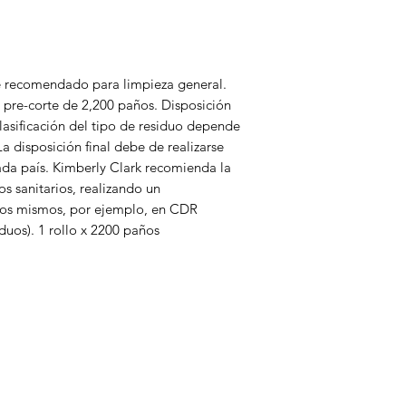
 recomendado para limpieza general.
 pre-corte de 2,200 paños. Disposición
clasificación del tipo de residuo depende
 disposición final debe de realizarse
cada país. Kimberly Clark recomienda la
os sanitarios, realizando un
los mismos, por ejemplo, en CDR
uos). 1 rollo x 2200 paños
enú
icio
ertas