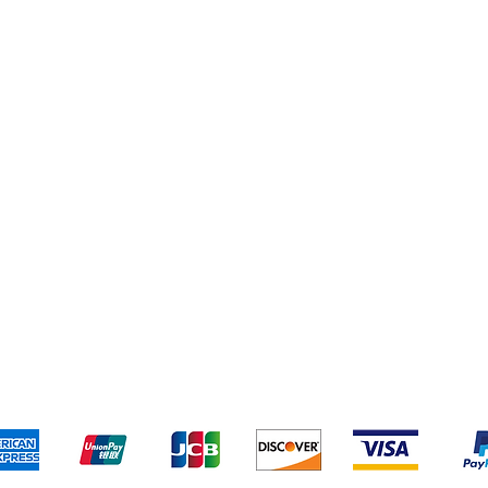
limentos
seo
esechables
istaleria
ontactanos
o y devoluciones
Términos y condiciones
Métodos de pa
Aceptamos los siguientes métodos de pago