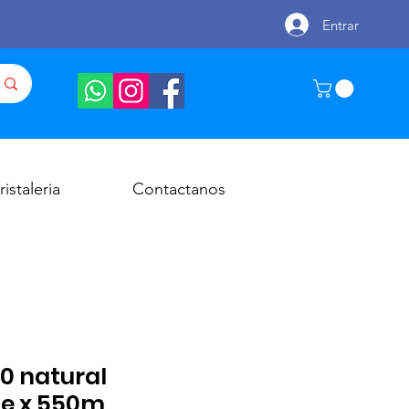
Entrar
ristaleria
Contactanos
0 natural
e x 550m